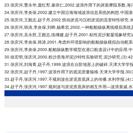
23.张庆河,曹永华,庞红犁,秦崇仁,2002.波浪作用下的床面摩阻系数.海洋工程
24.张庆河,李炎保,2002.建立中国沿海海域波浪信息系统的构想.中国港湾建
25.张庆河,王殿志,赵子丹,2002.扰动淤泥与沉积淤泥的流变特性研究.水利学
26.张庆河,韩涛,李炎保,刘晔,杨希宏,2002.一种船舶操纵离线模拟系统及其应
27.张庆河,吴永胜,王殿志,练继建,赵子丹,2001.粘性泥沙絮凝现象研究述
28.张庆河,李炎保,韩涛,2001.考虑外环境影响的船舶操纵模拟自动舵系统.中
29.张庆河,李炎保,2000.船舶操纵数学模型在港口航道设计中的应用.中国港
30.徐宏明,张庆河,2000.粉沙质海岸泥沙特性实验研究.泥沙研究,(3):42-
31.张庆河,刘海青,赵子丹,1999.波浪在台阶地形上的破碎.天津大学学报,32(
32.张庆河,赵子丹,1997.波浪作用下的底泥质量输移.天津大学学报,30(3):
33.赵子丹,张庆河,1997.不规则波在淤泥质底床上的传播.水利学报,(4):3
34.赵子丹,张庆河,1997.规则波与淤泥质底床的相互作用—波浪衰减.水利学报