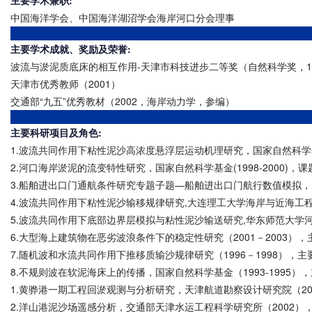
中国海洋学会、中国海洋湖沼学会海岸河口分会理事
主要学术成就、奖励及荣誉:
波流与淤泥质底床的相互作用-天津市科技进步二等奖（自然科学奖，19
天津市优秀教师（2001）
交通部“九五”优秀教材（2002，海岸动力学，参编）
主要科研项目及角色:
1.波流共同作用下粘性泥沙高浓度悬浮层运动机理研究，国家自然科学基金
2.河口海岸淤泥的流变特性研究，国家自然科学基金(1998-2000)，
3.船舶进出口门通航条件研究专题子题—船舶进出口门航行数值模拟，国
4.波流共同作用下粘性泥沙输移规律研究,大连理工大学海岸与近海工程
5.波流共同作用下底部边界层模拟与粘性泥沙输送研究,华东师范大学河口
6.大型海上建筑物在恶劣波浪条件下的稳定性研究（2001－2003）
7.随机波和水流共同作用下推移质输沙规律研究（1996－1998），主
8.不规则波在软泥海床上的传播，国家自然科学基金（1993-1995）
1.黄骅港一期工程回淤观测与分析研究，天津航道勘察设计研究院（200
2.洋山港泥沙场遥感分析，交通部天津水运工程科学研究所（2002）