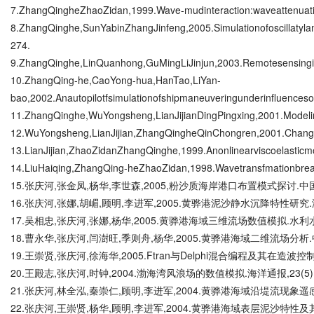
7.ZhangQingheZhaoZidan,1999.Wave-mudinteraction:waveattenuat
8.ZhangQinghe,SunYabinZhangJinfeng,2005.Simulationofoscillatyl
274.
9.ZhangQinghe,LinQuanhong,GuMingLiJinjun,2003.Remotesensingima
10.ZhangQing-he,CaoYong-hua,HanTao,LiYan-
bao,2002.Anautopilotfsimulationofshipmaneuveringunderinfluences
11.ZhangQinghe,WuYongsheng,LianJijianDingPingxing,2001.Modelin
12.WuYongsheng,LianJijian,ZhangQingheQinChongren,2001.Changeso
13.LianJijian,ZhaoZidanZhangQinghe,1999.Anonlinearviscoelasticm
14.LiuHaiqing,ZhangQing-heZhaoZidan,1998.Wavetransfmationbreaki
15.张庆河,张金凤,杨华,李世森,2005,粉沙质海岸港口布置模式探讨.中国港
16.张庆河,张娜,胡嵋,顾明,李进军,2005.黄骅港泥沙静水沉降特性研究.港工
17.吴相忠,张庆河,张娜,杨华,2005.黄骅港海域三维流场数值模拟.水利水运
18.曹永华,张庆河,闫澍旺,季则舟,杨华,2005.黄骅港海域二维流场分析.中
19.王崇贤,张庆河,徐海华,2005.Ftran与Delphi混合编程及其在造波控制
20.王殿志,张庆河,时钟,2004.渤海湾风浪场的数值模拟.海洋通报,23(5):
21.张庆河,林全泓,秦崇仁,顾明,李进军,2004.黄骅港海域沿堤流现象遥感图
22.张庆河,王崇贤,杨华,顾明,李进军,2004.黄骅港海域表层泥沙特性及其影