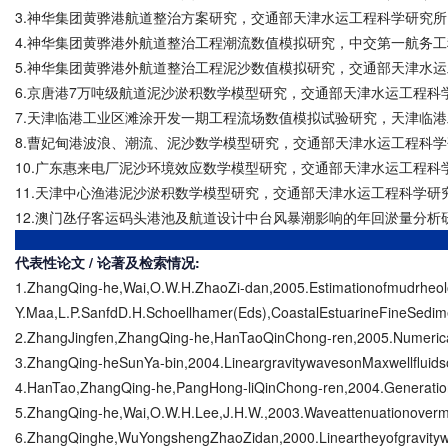
3.神华集团黄骅港航道整治方案研究，交通部天津水运工程科学研究所（2
4.神华集团黄骅港外航道整治工程潮流数值模拟研究，中交第一航务工程勘
5.神华集团黄骅港外航道整治工程泥沙数值模拟研究，交通部天津水运工程
6.京唐港7万吨级航道泥沙淤积数学模型研究，交通部天津水运工程科学研
7.天津临港工业区滩涂开发一期工程流场数值模拟试验研究，天津临港工
8.曹妃甸港波浪、潮流、泥沙数学模型研究，交通部天津水运工程科学研究
10.广东惠来电厂泥沙环境效应数学模型研究，交通部天津水运工程科学研
11.天津中心渔港泥沙淤积数学模型研究，交通部天津水运工程科学研究所
12.澳门氹仔客运码头港池及航道设计中台风暴潮影响的年回淤量分析研
代表性论文 / 论著及检索情况:
1.ZhangQing-he,Wai,O.W.H.ZhaoZi-dan,2005.Estimationofmudrheolo
Y.Maa,L.P.SanfdD.H.Schoellhamer(Eds),CoastalEstuarineFineSedim
2.ZhangJingfen,ZhangQing-he,HanTaoQinChong-ren,2005.Numerical
3.ZhangQing-heSunYa-bin,2004.LineargravitywavesonMaxwellfluidso
4.HanTao,ZhangQing-he,PangHong-liQinChong-ren,2004.Generation
5.ZhangQing-he,Wai,O.W.H.Lee,J.H.W.,2003.Waveattenuationoverm
6.ZhangQinghe,WuYongshengZhaoZidan,2000.Lineartheyofgravitywa