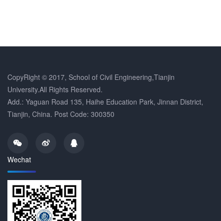
CopyRight © 2017, School of Civil Engineering,Tianjin
University.All Rights Reserved.
Add.: Yaguan Road 135, Haihe Education Park, Jinnan District,
Tianjin, China. Post Code: 300350
Wechat