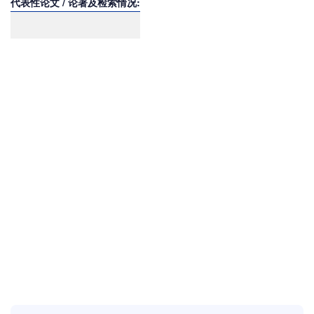
代表性论文 / 论著及检索情况: