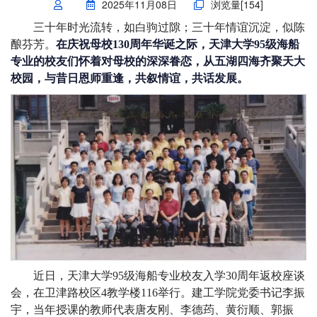
2025年11月08日
浏览量[
154
]
三十年时光流转，如白驹过隙；三十年情谊沉淀，似陈
酿芬芳。
在庆祝母校130周年华诞之际，天津大学95级海船
专业的校友们怀着对母校的深深眷恋，从五湖四海齐聚天大
校园，与昔日恩师重逢，共叙情谊，共话发展。
近日，天津大学95级海船专业校友入学30周年返校座谈
会，在卫津路校区4教学楼116举行。建工学院党委书记李振
宇，当年授课的教师代表唐友刚、李德荺、黄衍顺、郭振