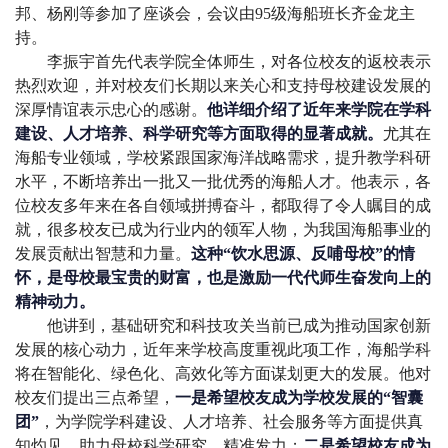
邦、杨刚等参加了座谈会，会议由95级海船班长齐金龙主
持。
李振宇首先代表学院全体师生，对各位校友的返校表示
热烈欢迎，并对校友们长期以来关心和支持母校建设发展的
深厚情谊表示忠心的感谢。
他详细介绍了近年来学院在学科
建设、人才培养、科学研究等方面取得的显著成就。
尤其在
海船专业领域，学校紧跟国家海洋战略需求，提升教学科研
水平，不断培养出一批又一批优秀的海船人才。他表示，各
位校友多年来在各自领域拼搏奋斗，都取得了令人瞩目的成
就，很多校友已成为行业内的领军人物，为我国海船事业的
发展贡献出智慧和力量。
这种“饮水思源、反哺母校”的情
怀，是母校最宝贵的财富，也是激励一代代师生奋发向上的
精神动力。
他讲到，基础研究和科技攻关当前已成为推动国家创新
发展的核心动力，近年来学校高度重视此项工作，海船学科
将在智能化、绿色化、高效化等方面谋划更大的发展。他对
校友们提出三点希望，
一是
希望校友成为学校发展的“智囊
团”
，为学院学科建设、人才培养、社会服务等方面提供真
知灼见，助力母校科学研究、精准发力；
二是希望校友成为